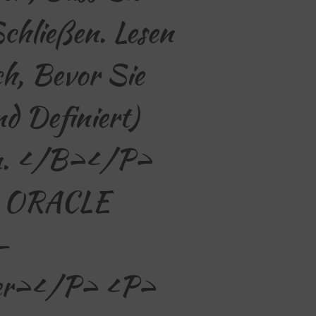
chließen. Lesen
ch, Bevor Sie
d Definiert)
en. </b></p>
 ORACLE
-
r></p> <p>