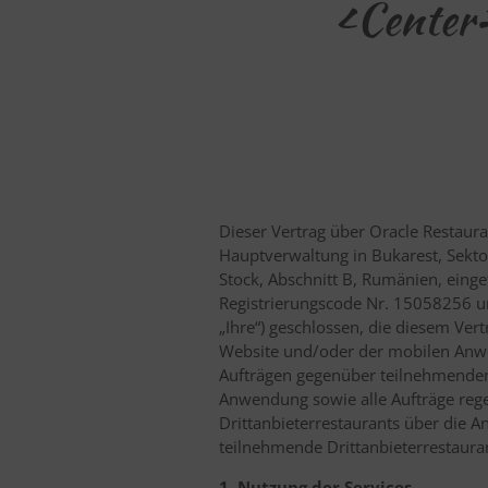
<center>
Dieser Vertrag über Oracle Restaura
Hauptverwaltung in Bukarest, Sekto
Stock, Abschnitt B, Rumänien, ein
Registrierungscode Nr. 15058256 und
„Ihre“) geschlossen, die diesem Vert
Website und/oder der mobilen Anwe
Aufträgen gegenüber teilnehmenden D
Anwendung sowie alle Aufträge regel
Drittanbieterrestaurants über die 
teilnehmende Drittanbieterrestaur
1. Nutzung der Services