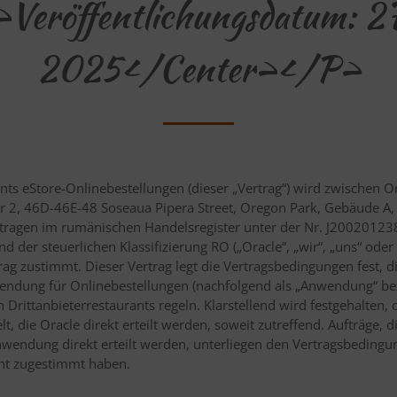
Veröffentlichungsdatum: 2
2025</center></p>
nts eStore-Onlinebestellungen (dieser „Vertrag“) wird zwischen 
r 2, 46D-46E-48 Soseaua Pipera Street, Oregon Park, Gebäude A, 
getragen im rumänischen Handelsregister unter der Nr. J200201
 der steuerlichen Klassifizierung RO („Oracle“, „wir“, „uns“ oder 
rag zustimmt. Dieser Vertrag legt die Vertragsbedingungen fest, d
ndung für Onlinebestellungen (nachfolgend als „Anwendung“ beze
rittanbieterrestaurants regeln. Klarstellend wird festgehalten, 
t, die Oracle direkt erteilt werden, soweit zutreffend. Aufträge,
Anwendung direkt erteilt werden, unterliegen den Vertragsbedingu
ant zugestimmt haben.