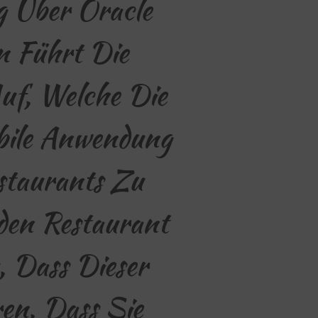
 Über Oracle
n Führt Die
uf, Welche Die
bile Anwendung
staurants Zu
den Restaurant
, Dass Dieser
ren, Dass Sie