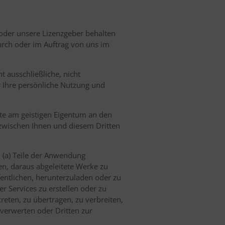
r oder unsere Lizenzgeber behalten
urch oder im Auftrag von uns im
 ausschließliche, nicht
r Ihre persönliche Nutzung und
hte am geistigen Eigentum an den
 zwischen Ihnen und diesem Dritten
: (a) Teile der Anwendung
en, daraus abgeleitete Werke zu
ffentlichen, herunterzuladen oder zu
r Services zu erstellen oder zu
reten, zu übertragen, zu verbreiten,
verwerten oder Dritten zur