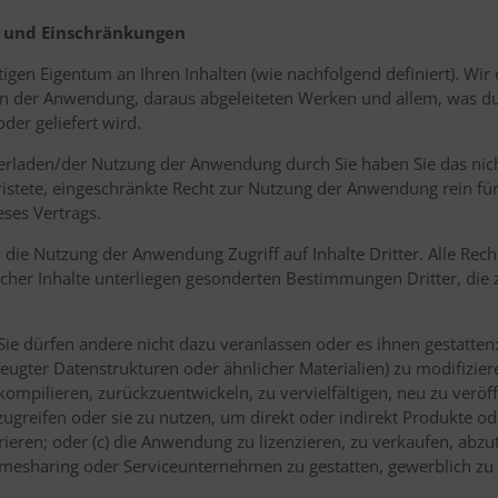
m und Einschränkungen
stigen Eigentum an Ihren Inhalten (wie nachfolgend definiert). Wi
an der Anwendung, daraus abgeleiteten Werken und allem, was d
der geliefert wird.
terladen/der Nutzung der Anwendung durch Sie haben Sie das nicht
ristete, eingeschränkte Recht zur Nutzung der Anwendung rein fü
ses Vertrags.
 die Nutzung der Anwendung Zugriff auf Inhalte Dritter. Alle Rec
olcher Inhalte unterliegen gesonderten Bestimmungen Dritter, die
d Sie dürfen andere nicht dazu veranlassen oder es ihnen gestatten
ugter Datenstrukturen oder ähnlicher Materialien) zu modifizier
ekompilieren, zurückzuentwickeln, zu vervielfältigen, neu zu verö
ugreifen oder sie zu nutzen, um direkt oder indirekt Produkte ode
rieren; oder (c) die Anwendung zu lizenzieren, zu verkaufen, abzut
mesharing oder Serviceunternehmen zu gestatten, gewerblich zu 