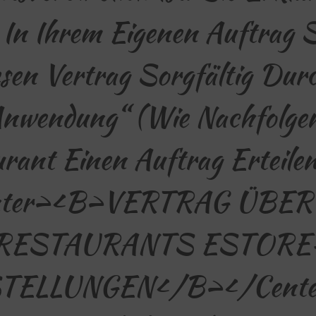
 In Ihrem Eigenen Auftrag S
sen Vertrag Sorgfältig Dur
nwendung“ (wie Nachfolgen
urant Einen Auftrag Erteil
nter><b>VERTRAG ÜBER
RESTAURANTS ESTORE
TELLUNGEN</b></cente