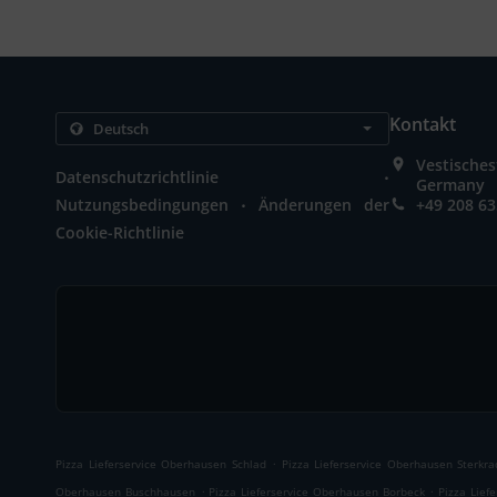
Kontakt
Vestische
.
Datenschutzrichtlinie
Germany
.
Nutzungsbedingungen
Änderungen der
+49 208 6
Cookie-Richtlinie
.
Pizza Lieferservice Oberhausen Schlad
Pizza Lieferservice Oberhausen Sterkr
.
.
Oberhausen Buschhausen
Pizza Lieferservice Oberhausen Borbeck
Pizza Lief