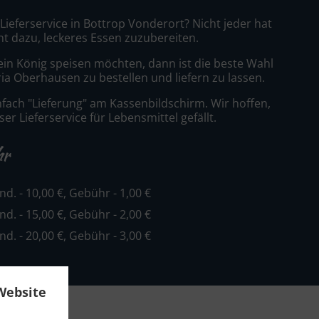
 Lieferservice in Bottrop Vonderort? Nicht jeder hat
nt dazu, leckeres Essen zuzubereiten.
ein König speisen möchten, dann ist die beste Wahl
eria Oberhausen zu bestellen und liefern zu lassen.
nfach "Lieferung" am Kassenbildschirm. Wir hoffen,
er Lieferservice für Lebensmittel gefällt.
hr
ind. - 10,00 €, Gebühr - 1,00 €
ind. - 15,00 €, Gebühr - 2,00 €
ind. - 20,00 €, Gebühr - 3,00 €
Website