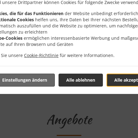
 unsere Drittpartner können Cookies für folgende Zwecke verwen
ies, die für das Funktionieren
der Website unbedingt erforderlich
g Mit Lieferung In Bottrop
tionale Cookies
helfen uns, Ihre Daten bei Ihrer nächsten Bestell
matisch auszufüllen und die Website zu optimieren, um nachfolg
ellungen zu erleichtern
be-Cookies
ermöglichen interessenbasierte Werbung und maßges
lte auf Ihren Browsern und Geräten
n Sie unsere
Cookie-Richtlinie
für weitere Informationen.
n der Nähe von Bottrop Vonderort und freuen uns auf Ihre Onl
teraktives Online-Menü anzusehen und bestellen Sie wenn Sie
ute Ihre Bestellung mit einer individuellen Zeitabschätzung 
Einstellungen ändern
Alle ablehnen
Alle akzept
Angebote