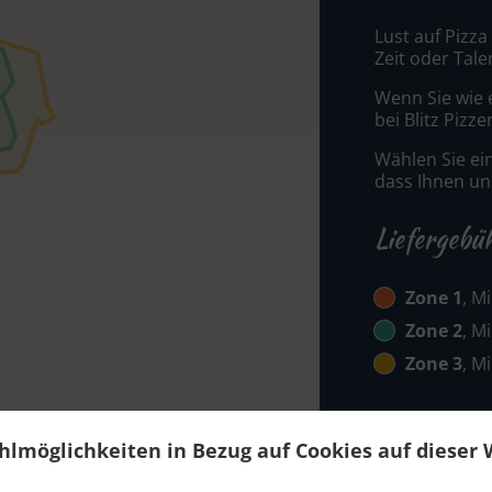
Lust auf Pizza
Zeit oder Tale
Wenn Sie wie 
bei Blitz Pizz
Wählen Sie ei
dass Ihnen uns
Liefergebü
Zone 1
, M
Zone 2
, M
Zone 3
, M
hlmöglichkeiten in Bezug auf Cookies auf dieser 