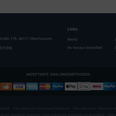
Links
straße 175, 46117 Oberhausen,
Menü
Im Voraus bestellen
3573398
AKZEPTIERTE ZAHLUNGSMETHODEN
.
.
ade-Nord
Pizza Lieferservice Oberhausen Fuhlenbrock
Pizza Lieferservice Oberhausen 
.
.
erservice Oberhausen Stadtmitte
Pizza Lieferservice Oberhausen Meiderich/Beeck
Pizza 