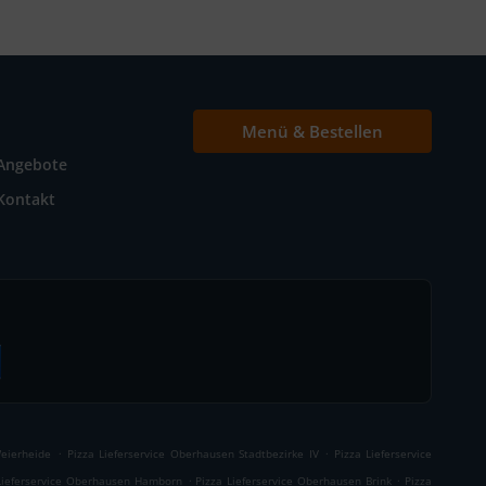
Menü & Bestellen
Angebote
Kontakt
.
.
Weierheide
Pizza Lieferservice Oberhausen Stadtbezirke IV
Pizza Lieferservice
.
.
Lieferservice Oberhausen Hamborn
Pizza Lieferservice Oberhausen Brink
Pizza