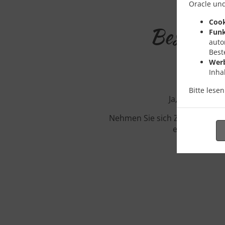
Oracle und
Cook
Bestellun
Funk
auto
Best
Wer
Inha
Bitte lese
Ja, wir sind i
Nehmen Sie sich Zeit unser in
etwa eine Min