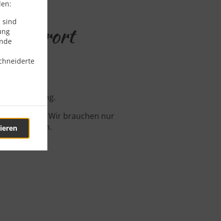
den:
 sind
 Vonderort
ung
ende
chneiderte
ine-Bestellung.
 fertig sind. Wir brauchen nur
zu bestätigen.
ieren