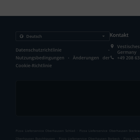
Kontakt
Vestische
.
Datenschutzrichtlinie
Germany
.
Nutzungsbedingungen
Änderungen der
+49 208 6
Cookie-Richtlinie
.
Pizza Lieferservice Oberhausen Schlad
Pizza Lieferservice Oberhausen Sterkr
.
.
Oberhausen Buschhausen
Pizza Lieferservice Oberhausen Borbeck
Pizza Lief