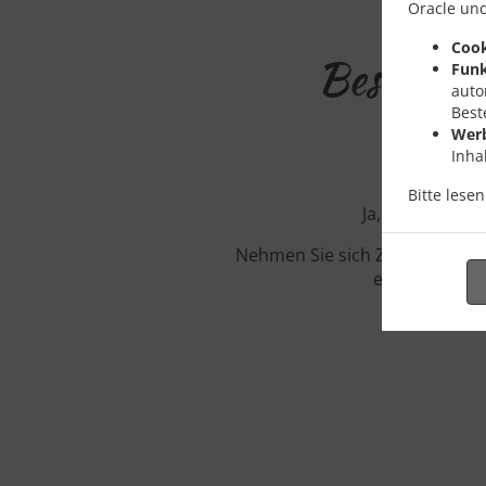
Oracle und
Cook
Bestellun
Funk
auto
Best
Wer
Inha
Bitte lese
Ja, wir sind in
Nehmen Sie sich Zeit unser in
etwa eine Min