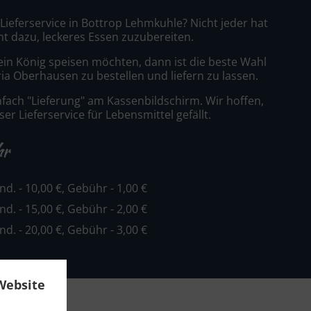
 Lieferservice in Bottrop Lehmkuhle? Nicht jeder hat
nt dazu, leckeres Essen zuzubereiten.
ein König speisen möchten, dann ist die beste Wahl
eria Oberhausen zu bestellen und liefern zu lassen.
nfach "Lieferung" am Kassenbildschirm. Wir hoffen,
er Lieferservice für Lebensmittel gefällt.
hr
ind. - 10,00 €, Gebühr - 1,00 €
ind. - 15,00 €, Gebühr - 2,00 €
ind. - 20,00 €, Gebühr - 3,00 €
Website