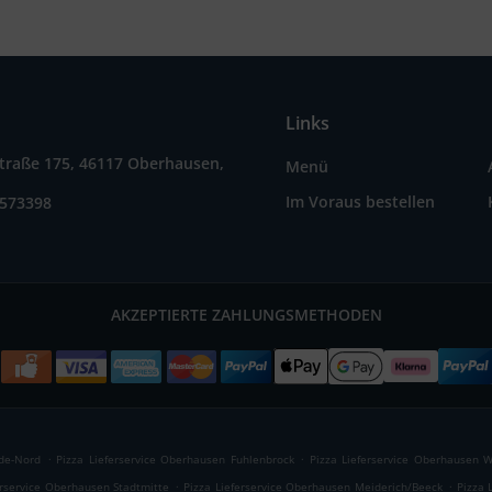
Links
straße 175, 46117 Oberhausen,
Menü
Im Voraus bestellen
3573398
AKZEPTIERTE ZAHLUNGSMETHODEN
.
.
ade-Nord
Pizza Lieferservice Oberhausen Fuhlenbrock
Pizza Lieferservice Oberhausen 
.
.
erservice Oberhausen Stadtmitte
Pizza Lieferservice Oberhausen Meiderich/Beeck
Pizza 