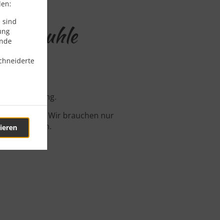
den:
 sind
 Lehmkuhle
ung
ende
chneiderte
line-Bestellung.
 fertig sind. Wir brauchen nur
zu bestätigen.
ieren