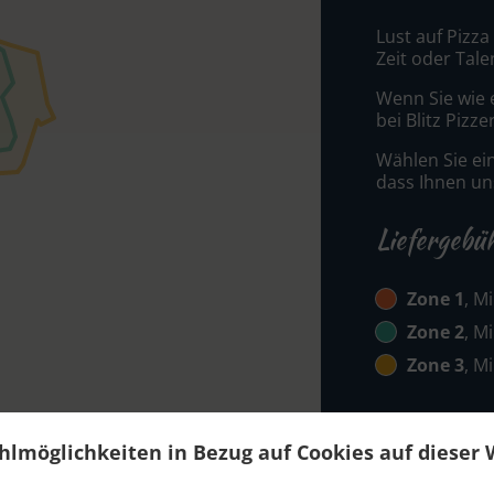
Lust auf Pizza
Zeit oder Tale
Wenn Sie wie 
bei Blitz Pizz
Wählen Sie ei
dass Ihnen uns
Liefergebü
Zone 1
, M
Zone 2
, M
Zone 3
, M
hlmöglichkeiten in Bezug auf Cookies auf dieser 