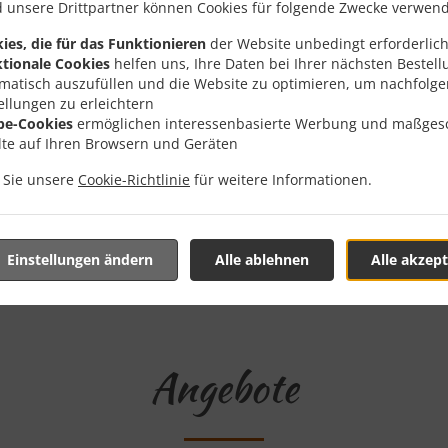
 unsere Drittpartner können Cookies für folgende Zwecke verwen
ies, die für das Funktionieren
der Website unbedingt erforderlich
g Mit Lieferung In Bottrop
tionale Cookies
helfen uns, Ihre Daten bei Ihrer nächsten Bestell
matisch auszufüllen und die Website zu optimieren, um nachfolg
ellungen zu erleichtern
be-Cookies
ermöglichen interessenbasierte Werbung und maßges
lte auf Ihren Browsern und Geräten
n Sie unsere
Cookie-Richtlinie
für weitere Informationen.
 der Nähe von Bottrop Lehmkuhle und freuen uns auf Ihre On
teraktives Online-Menü anzusehen und bestellen Sie wenn Sie
ute Ihre Bestellung mit einer individuellen Zeitabschätzung 
Einstellungen ändern
Alle ablehnen
Alle akzept
Angebote