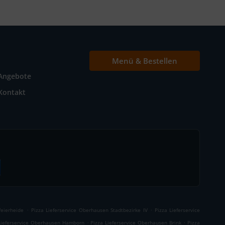
Menü & Bestellen
Angebote
Kontakt
.
.
Weierheide
Pizza Lieferservice Oberhausen Stadtbezirke IV
Pizza Lieferservice
.
.
Lieferservice Oberhausen Hamborn
Pizza Lieferservice Oberhausen Brink
Pizza